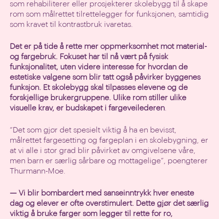
som rehabiliterer eller prosjekterer skolebygg til å skape
rom som målrettet tilrettelegger for funksjonen, samtidig
som kravet til kontrastbruk ivaretas.
Det er på tide å rette mer oppmerksomhet mot material-
og fargebruk. Fokuset har til nå vært på fysisk
funksjonalitet, uten videre interesse for hvordan de
estetiske valgene som blir tatt også påvirker byggenes
funksjon. Et skolebygg skal tilpasses elevene og de
forskjellige brukergruppene. Ulike rom stiller ulike
visuelle krav, er budskapet i fargeveilederen
.
“Det som gjør det spesielt viktig å ha en bevisst,
målrettet fargesetting og fargeplan i en skolebygning, er
at vi alle i stor grad blir påvirket av omgivelsene våre,
men barn er særlig sårbare og mottagelige”, poengterer
Thurmann-Moe.
— Vi blir bombardert med sanseinntrykk hver eneste
dag og elever er ofte overstimulert. Dette gjør det særlig
viktig å bruke farger som legger til rette for ro,