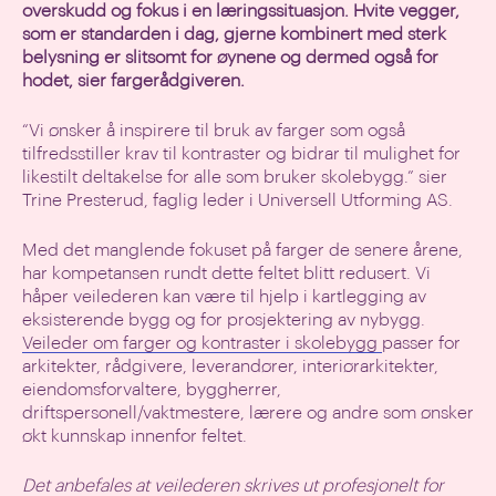
overskudd og fokus i en læringssituasjon. Hvite vegger,
som er standarden i dag, gjerne kombinert med sterk
belysning er slitsomt for øynene og dermed også for
hodet, sier fargerådgiveren.
“Vi ønsker å inspirere til bruk av farger som også
tilfredsstiller krav til kontraster og bidrar til mulighet for
likestilt deltakelse for alle som bruker skolebygg.” sier
Trine Presterud, faglig leder i Universell Utforming AS.
Med det manglende fokuset på farger de senere årene,
har kompetansen rundt dette feltet blitt redusert. Vi
håper veilederen kan være til hjelp i kartlegging av
eksisterende bygg og for prosjektering av nybygg.
Veileder om farger og kontraster i skolebygg
passer for
arkitekter, rådgivere, leverandører, interiørarkitekter,
eiendomsforvaltere, byggherrer,
driftspersonell/vaktmestere, lærere og andre som ønsker
økt kunnskap innenfor feltet.
Det anbefales at veilederen skrives ut profesjonelt for