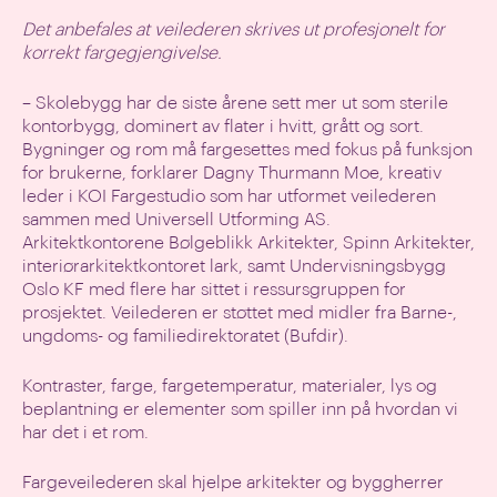
Det anbefales at veilederen skrives ut profesjonelt for
korrekt fargegjengivelse.
– Skolebygg har de siste årene sett mer ut som sterile
kontorbygg, dominert av flater i hvitt, grått og sort.
Bygninger og rom må fargesettes med fokus på funksjon
for brukerne, forklarer Dagny Thurmann Moe, kreativ
leder i KOI Fargestudio som har utformet veilederen
sammen med Universell Utforming AS.
Arkitektkontorene Bølgeblikk Arkitekter, Spinn Arkitekter,
interiørarkitektkontoret lark, samt Undervisningsbygg
Oslo KF med flere har sittet i ressursgruppen for
prosjektet. Veilederen er støttet med midler fra Barne-,
ungdoms- og familiedirektoratet (Bufdir).
Kontraster, farge, fargetemperatur, materialer, lys og
beplantning er elementer som spiller inn på hvordan vi
har det i et rom.
Fargeveilederen skal hjelpe arkitekter og byggherrer