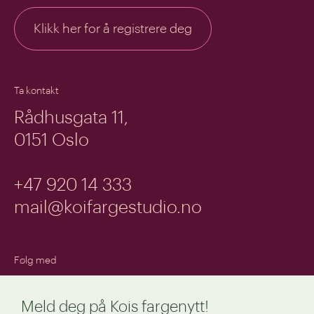
Klikk her for å registrere deg
Ta kontakt
Rådhusgata 11,
0151 Oslo
+47 920 14 333
mail@koifargestudio.no
Følg med
Instagram
Meld deg på Kois fargenytt!
Facebook