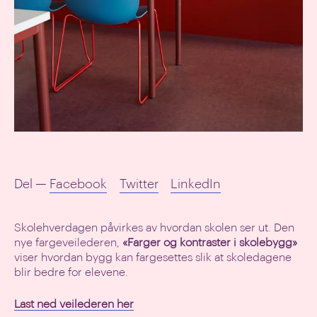
Del —
Facebook
Twitter
LinkedIn
Skolehverdagen påvirkes av hvordan skolen ser ut. Den
nye fargeveilederen,
«Farger og kontraster i skolebygg»
viser hvordan bygg kan fargesettes slik at skoledagene
blir bedre for elevene.
Last ned veilederen her