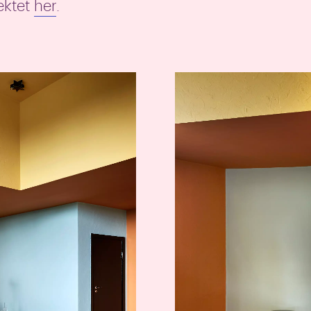
ektet
her
.