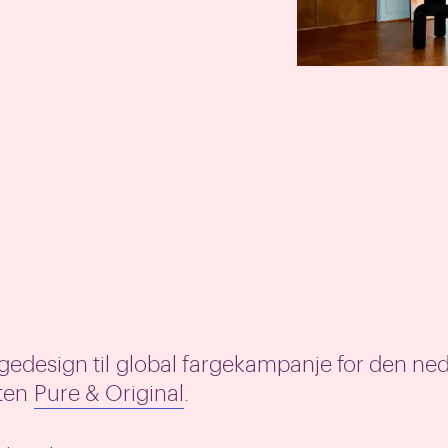
argedesign til global fargekampanje for den ne
ten
Pure & Original
.