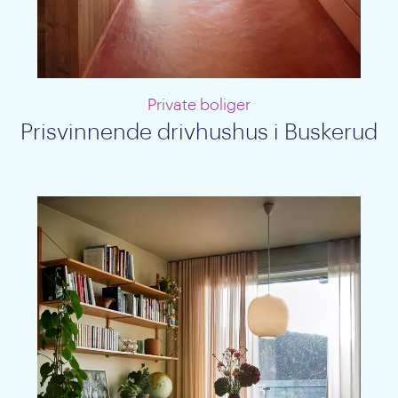
Private boliger
Prisvinnende drivhushus i Buskerud