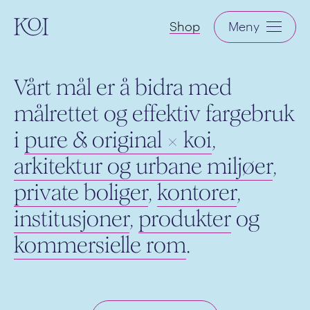
KOI
Shop
Meny
Vårt mål er å bidra med
målrettet og effektiv fargebruk
i
pure & original × koi
,
arkitektur og urbane miljøer
,
private boliger
,
kontorer
,
institusjoner
,
produkter
og
kommersielle rom
.