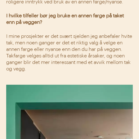
roligere inntrykk ved bruk av en annen farge/nyanse.
I hvilke tilfeller bør jeg bruke en annen farge på taket
enn på veggen?
I mine prosjekter er det svært sjelden jeg anbefaler hvite
tak, men noen ganger er det et riktig valg å velge en
annen farge eller nyanse enn den du har på veggen.
Takfarge velges alltid ut fra estetiske årsaker, og noen
ganger blir det mer interessant med et avvik mellom tak
og vegg.