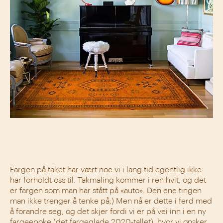
Fargen på taket har vært noe vi i lang tid egentlig ikke
har forholdt oss til. Takmaling kommer i ren hvit, og det
er fargen som man har stått på «auto». Den ene tingen
man ikke trenger å tenke på;) Men nå er dette i ferd med
å forandre seg, og det skjer fordi vi er på vei inn i en ny
fargeepoke (det fargeglade 2020-tallet), hvor vi ønsker