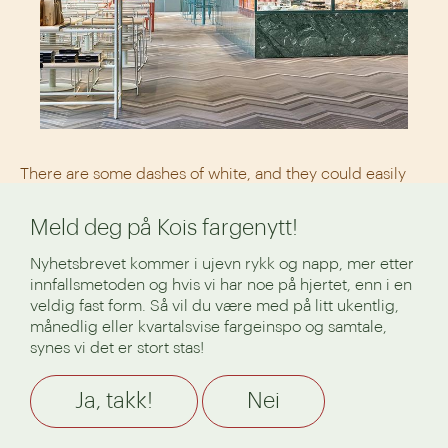
There are some dashes of white, and they could easily
have been green or orange, without feeling disturbing or
loud in any way. Actually, I think they should have been ;)
Meld deg på Kois fargenytt!
The green Guatemale marble counter is absolutely
beautiful, and it’s nice to see something different than
Nyhetsbrevet kommer i ujevn rykk og napp, mer etter
the white Carrarra that’s been hanging around forever
innfallsmetoden og hvis vi har noe på hjertet, enn i en
(it’s practically a classic by now). Green on the other
veldig fast form. Så vil du være med på litt ukentlig,
hand, is more bold and rebellious. I love it!! (oh, and look
månedlig eller kvartalsvise fargeinspo og samtale,
at the ceiling! Same color as the walls!! #emergingtrend)
synes vi det er stort stas!
Ja, takk!
Nei
Again, playing with nuances of the same color. Such an
easy trick create depth and interest to a room. A feeling
of harmony without being matchy matchy. The soft