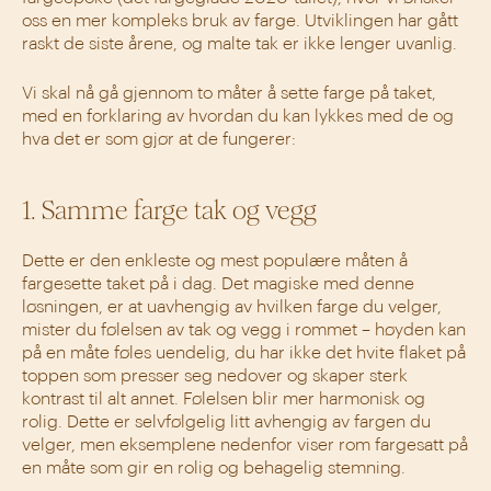
oss en mer kompleks bruk av farge. Utviklingen har gått
raskt de siste årene, og malte tak er ikke lenger uvanlig.
Vi skal nå gå gjennom to måter å sette farge på taket,
med en forklaring av hvordan du kan lykkes med de og
hva det er som gjør at de fungerer:
1. Samme farge tak og vegg
Dette er den enkleste og mest populære måten å
fargesette taket på i dag. Det magiske med denne
løsningen, er at uavhengig av hvilken farge du velger,
mister du følelsen av tak og vegg i rommet – høyden kan
på en måte føles uendelig, du har ikke det hvite flaket på
toppen som presser seg nedover og skaper sterk
kontrast til alt annet. Følelsen blir mer harmonisk og
rolig. Dette er selvfølgelig litt avhengig av fargen du
velger, men eksemplene nedenfor viser rom fargesatt på
en måte som gir en rolig og behagelig stemning.